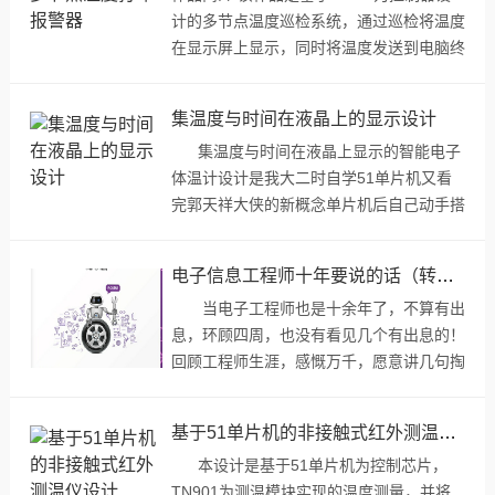
计的多节点温度巡检系统，通过巡检将温度
在显示屏上显示，同时将温度发送到电脑终
端。 同时还具备定时报警和超温报警功
能，系统采用ucosii系统实现。蜂鸣器的鸣
集温度与时间在液晶上的显示设计
响来实现报警。 设计原理 我...
集温度与时间在液晶上显示的智能电子
体温计设计是我大二时自学51单片机又看
完郭天祥大侠的新概念单片机后自己动手搭
板子，自己写 程序调试的电路简单得很，
没有用到74HC573，刚从硬盘里找到了这
电子信息工程师十年要说的话（转载）
个设计...
当电子工程师也是十余年了，不算有出
息，环顾四周，也没有看见几个有出息的！
回顾工程师生涯，感慨万千，愿意讲几句掏
心窝子的话，也算给咱们师弟师妹们提个
醒，希望他们比咱们强！ ...
基于51单片机的非接触式红外测温仪设计
本设计是基于51单片机为控制芯片，
TN901为测温模块实现的温度测量，并将