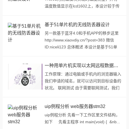
温度数值显示在lcd1602上，本设计较于传
统的水银体温计有诸多优点，不用再藏在胳
肢窝测量那么麻烦，只需要将测温模块对...
基于51单片机的无线防丢器设计
另一款基于蓝牙4.0和手机APP的移步这里
http://www.xiaovdiy.cn/?post=383 微信
ID:niceli123 总体概述 本设计是基于51单
片...
一种用单片机实现以太网远程数据采集和控制的web服务器设计方案
工作原理：通过电脑或手机内的浏览器输入
我们申请的域名，就可以访问到目标设备的
状况。 联网测试 由于需要联网测试，我们
使用思科WRT54GP2A这款无线路由接入
Internet。由于采用ADSL上网，而ADS...
uip例程分析 web服务器stm32
uip例程分析 先看一下工作区里文件结构，
如下 先看主程序 int main(void) { &nb...