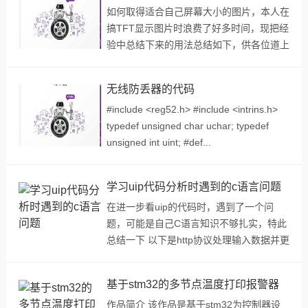
如何取得适合自己屏幕大小的图片，本人在
搞TFT显示图片时浪费了好多时间，现把经
验中总结下来的用法总结如下，供各位道上
的学习TFT的参考。 在你所学的arm开发板
中，我用的是fm3(富士通mb9b系列的)，如
无线防丢器的代码
果...
#include <reg52.h> #include <intrins.h>
typedef unsigned char uchar; typedef
unsigned int uint; #def...
学习uip代码分析时遇到的c语言问题
在进一步看uip的代码时，遇到了一个问
题，可能是自己C语言知识不够扎实，特此
总结一下 以下是http协议处理输入数据并更
新页面显示的代码 static
PT_THREAD(handle...
基于stm32的多节点温度打印报警器
作品简介 该作品是基于stm32为控制器设