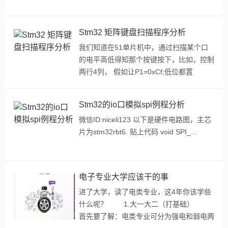
Stm32 矩阵键盘扫描程序分析
我们知道在51单片机中，通过扫描某个口
的电平高低得知那个按键按下，比如，控制
两行4列， 假如让P1=0xCf;低位都置
1 （pb0-pb3），pb4-pb5置0；然后我们就
扫...
Stm32的io口模拟spi例程分析
微信ID:niceli123 以下是硬件电路图，主芯
片为stm32rbt6. 贴上代码 void SPI_...
电子专业大学应该干的事
进了大学，读了电类专业，这4年你该学些
什么呢？ 1.大一大二（打基础）
首先要了解：电类专业可分为强电和弱电两