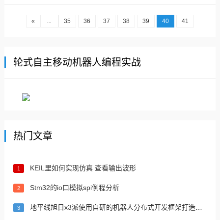
个方向，具体为电力工程及其自动化（电力
系统、工厂供变电等）专业属强电，电气工
«
...
35
36
37
38
39
40
41
程及其自动化以强电为主弱电为辅，电子...
轮式自主移动机器人编程实战
热门文章
KEIL里如何实现仿真 查看输出波形
1
Stm32的io口模拟spi例程分析
2
地平线旭日x3派使用自研的机器人分布式开发框架打造机器人
3