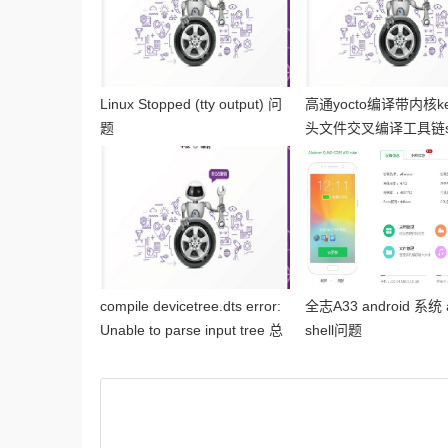
Linux Stopped (tty output) 问
高通yocto编译带内核ke
题
头文件交叉编译工具链s
配置
compile devicetree.dts error:
全志A33 android 系统 
Unable to parse input tree 总
shell问题
结