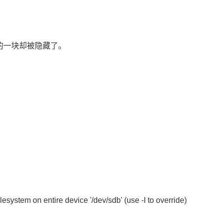
较大的一块却被隐藏了。
lesystem on entire device '/dev/sdb' (use -I to override)