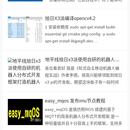
知识系统化，构建自己的知识体系框架，还
可以以写促学，查漏补缺，形成知识武装的
旭日X3派编译opencv4.2
坚强壁垒。 第一章 从生...
1 安装依赖库 sudo apt-get install build-
essential git cmake pkg-config -y sudo
apt-get install libjpeg8-dev ...
地平线旭日x3派使用自研的机器人分布式开发框架打造机器人
各位看官好 我是《轮式自主移动机器人编
程实战》作者李德。很高兴能够领取到旭日
x3 pi的开发板，期望这块板子有一段时间
了，终于有机会能够上手玩玩。其中这块板
子 对我比较大的吸引力是5TOPS的算力和
easy_mqos 发布imu节点教程
合适的价格，如果适配的好...
easy_mqOS 是我仿照ROS 搭建的基于
MQTT的简易机器人分布式开发框架,是一
种轻量级并且十分容易上手的框架，支持多