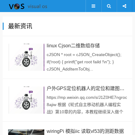
最新资讯
linux Cjson二维数组存储
cJSON * root = cJSON_CreateObject();
if(!root) { printf("get root faild !\n"); }
cJSON_AddItemToObj...
户外GPS定位机器人的定位和建图的仿真实战（上）
https://mp.weixin.qq.com/s/J1Z0HE7ngroc2L
8ajiw 根据《轮式自主移动机器人编程实
战》第10章的内容，本教程继续深入做个
讲解，该教程主要是探索和验证：在没有高
精度地图的情况下，实现精度不...
wiringPi 模拟iic 读取vl53的测距数据