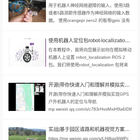
用于机器人神经网络避障的输入，使用3路
或者5路测距传感器作为神经网络的输入数
据。 使用orangepi zero2 的板带gpio 没有
使用自带的I2C，所以需要编写访问vl53底
层iic协议。 根据以前单片...
使用机器人定位包robot-locallization的robot_localization实现传感器融合ROS 2
在本教程中，我将向您展示如何在模拟移动
机器人上设置 robot_localization ROS 2
包。我们将使用robot_localization 包将来
自/wheel/odometry主题的里程计数据与来
自/imu/d...
开源|带你快速入门和理解并模拟实现GPS户外机器人的定位与导航
开源|带你快速入门和理解并模拟实现GPS
户外机器人的定位与导航
mp.weixin.qq.com/s/c783rHvsMxiH9a6IDtMC
户外机器人的定位导航相对于需要建图的场
景来说，是比较简单容易实现的，因...
实战|基于园区道路和机器视觉方案的自动驾驶机器人实战（上）
https://mp.weixin.qq.com/s/LHj8qq9iWPc_9z