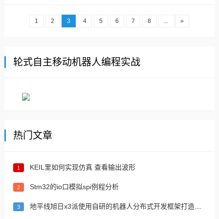
个节点的主题的订阅和单topic发布,节点之
间独立、解耦合。没有复杂的文件配置，一
1
2
3
4
5
6
7
8
...
»
定的make编程基础，像正常...
轮式自主移动机器人编程实战
热门文章
KEIL里如何实现仿真 查看输出波形
1
Stm32的io口模拟spi例程分析
2
地平线旭日x3派使用自研的机器人分布式开发框架打造机器人
3