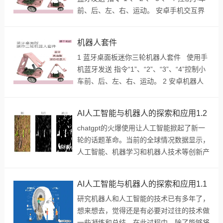
前、后、左、右、运动。 安卓手机交互界
面； ...
机器人套件
1 蓝牙桌面板迷你三轮机器人套件 使用手
机蓝牙发送 指令“1”、“2”、“3”、“4”控制小
车前、后、左、右、运动。 2 安卓机器人
套件&n...
AI人工智能与机器人的探索和应用1.2
chatgpt的火爆使用让人工智能掀起了新一
轮的话题革命。当前的全球情况数据显示，
人工智能、机器学习和机器人技术等创新产
品几乎每个领域都普遍流行，无论是农业、
医疗保健、教育、还是传统汽车、工业，而
AI人工智能与机器人的探索和应用1.1
且这个领域可能很难说完全。人工智能和
研究机器人和人工智能的技术已有多年了，
机...
想来想去，觉得还是有必要对过往的技术做
一些凝练和总结。在此过程中，除了能够将